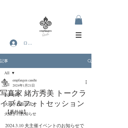
ログイン
記事
All
empfangen candle
All
2024年1月21日
写真家 緒方秀美 トークラ
お知らせ
イブ＆フォトセッション
火継ぎお取扱店
【番外編】
火継ぎのお知らせ
2024.3.10 夫主催イベントのお知らせで