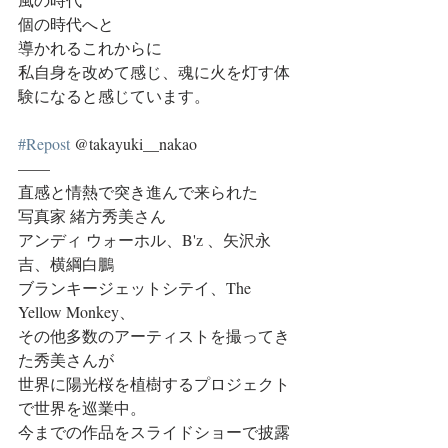
個の時代へと
導かれるこれからに
私自身を改めて感じ、魂に火を灯す体
験になると感じています。
#Repost
 @takayuki__nakao 
——
直感と情熱で突き進んで来られた
写真家 緒方秀美さん
アンディ ウォーホル、B'z 、矢沢永
吉、横綱白鵬
ブランキージェットシテイ、The 
Yellow Monkey、
その他多数のアーティストを撮ってき
た秀美さんが
世界に陽光桜を植樹するプロジェクト
で世界を巡業中。
今までの作品をスライドショーで披露