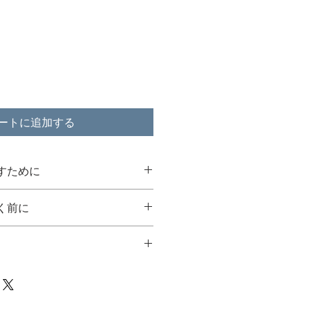
格
ートに追加する
すために
く前に
炎はひとりぼっちにしないで
いて】
のお皿や耐熱性のある器の上
きましたら、まずは破損や内容
い。
確認ください。万が一、配送中
andleは、一つひとつ手仕事で制作して
は、心を穏やかにしてくれる
がございましたら、商品到着後
あります。火傷や火災には十
をお願いいたします。確認後、
予約購入」**と記載のある作品