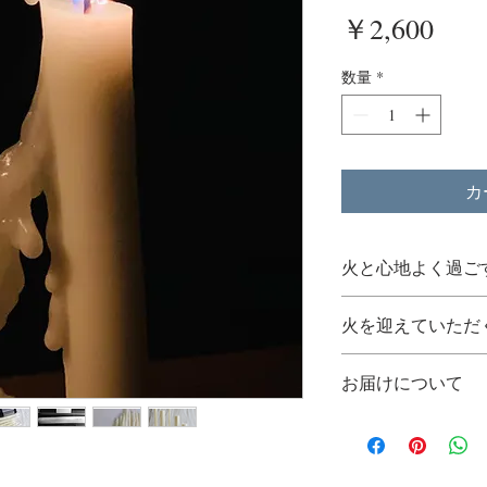
価
￥2,600
数量
*
カ
火と心地よく過ご
【使用上の注意】
火を迎えていただ
火を灯したら、
ください。
【返品・交換につ
お届けについて
安定した大きめ
商品がお手元に届
でご使用くださ
に誤りがないかご
empfangen c
キャンドルの炎
の破損や商品違い
います。
一方で火気でも
5日以内にご連絡
商品ページに**「