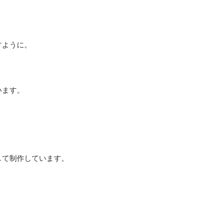
お受けいたしかね
お客様都合によ
商品到着後10
一度ご使用にな
すように。
お客様のもとで
箱や付属品、説
された商品
います。
して制作しています。