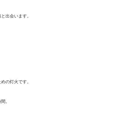
分ご注意くださ
送料は弊社負担に
は、ご注文をいた
芯が濡れると灯
交換品をご用意で
す。
かないようご注
情と出会います。
いたします。
口に入れたり、
予約商品は、ご注
小さなお子様や
【手仕事ならでは
に制作・発送いた
ご使用・保管し
empfangen c
（制作状況により
直射日光や高温
作しています。
そのため、お届け
の原因となりま
そのため、
ございます。
形のゆらぎ
また、ご注文内容
色合いの濃淡や
商品が含まれる場
小さなキズ
第、まとめて発送
表面の個体差
作品をお迎えいた
ための灯火です。
などは、作品それ
準備のひとときと
ております。
ら幸いです。
大量生産では生ま
時間。
お楽しみいただけ
【返品・交換をお
誠に恐れ入ります