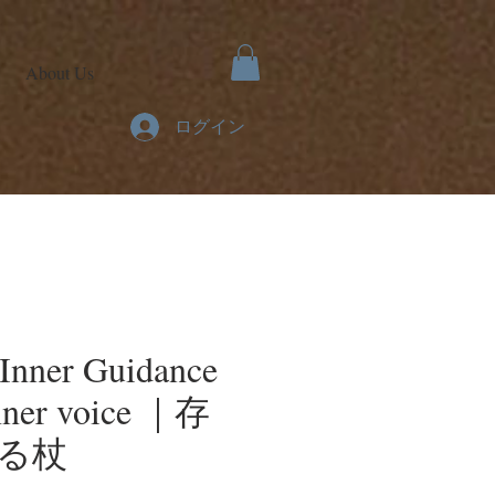
About Us
ログイン
- Inner Guidance
inner voice ｜存
る杖