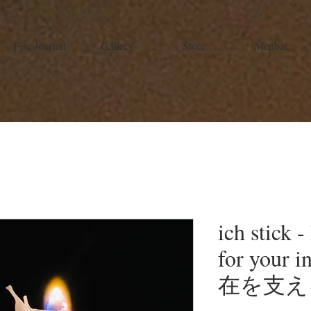
Fire Journal
Gallery
Store
Menbar
ich stick 
for your 
在を支え