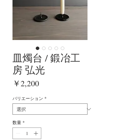
皿燭台 / 鍛冶工
房 弘光
価格
￥2,200
バリエーション
*
数量
*