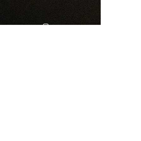
をお願いいたします。確認後、送
作品をお迎えいただくまでの時間
料は弊社負担にて交換させていた
も、火と出会う準備のひとときと
だきます。
して、お楽しみいただけましたら
交換品をご用意できない場合は、
幸いです。
ご返金にて対応いたします。
【手仕事ならではの表情につい
©2014 by empfangen-candle all rights
て】
reserved.​
empfangen candleの作品は、一つ
ひとつ手仕事で制作しています。
そのため、
形のゆらぎ
色合いの濃淡やくすみ
小さなキズ
表面の個体差
などは、作品それぞれが持つ表情
としてお届けしております。
大量生産では生まれない、一点一
点の個性としてお楽しみいただけ