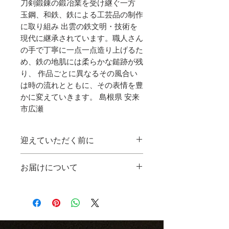
刀剣鍛錬の鍛冶業を受け継ぐ一方
玉鋼、和鉄、鉄による工芸品の制作
に取り組み 出雲の鉄文明・技術を
現代に継承されています。職人さん
の手で丁寧に一点一点造り上げるた
め、鉄の地肌には柔らかな鎚跡が残
り、 作品ごとに異なるその風合い
は時の流れとともに、その表情を豊
かに変えていきます。 島根県 安来
市広瀬
迎えていただく前に
【返品・交換について】
お届けについて
商品がお手元に届きましたら、ま
ずは破損や内容に誤りがないかご
ご注文内容に受注制作の商品と通
確認ください。万が一、配送中の
常発送の商品が含まれる場合は、
破損や商品違いがございました
すべての作品が揃い次第、まとめ
ら、商品到着後5日以内にご連絡
て発送いたします。