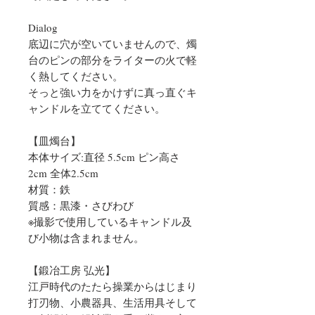
Dialog
底辺に穴が空いていませんので、燭
台のピンの部分をライターの火で軽
く熱してください。
そっと強い力をかけずに真っ直ぐキ
ャンドルを立ててください。
【皿燭台】
本体サイズ:直径 5.5cm ピン高さ
2cm 全体2.5cm
材質：鉄
質感：黒漆・さびわび
※撮影で使用しているキャンドル及
び小物は含まれません。
【鍛冶工房 弘光】
江戸時代のたたら操業からはじまり
打刃物、小農器具、生活用具そして