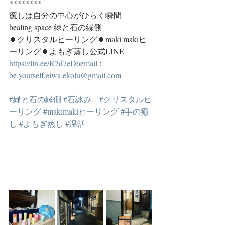
********
癒しは自分の中心がひらく瞬間
healing space 緑と石の縁側
🍀クリスタルヒーリング🍀maki makiヒ
ーリング🍀よもぎ蒸し公式LINE 
https://lin.ee/R2d7eD6email
 : 
be.yourself.eiwa.ekolu@gmail.com
#緑と石の縁側
#石詠み
#クリスタルヒ
ーリング
#makimakiヒーリング
#手の癒
し
#よもぎ蒸し
#温活