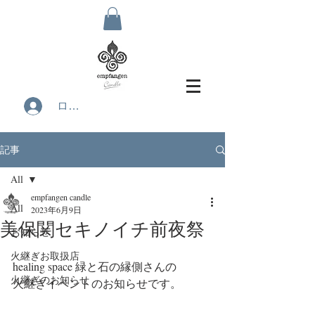
ログイン
記事
All
empfangen candle
All
2023年6月9日
美保関セキノイチ前夜祭
お知らせ
火継ぎお取扱店
healing space 緑と石の縁側さんの
火継ぎのお知らせ
火継ぎイベントのお知らせです。