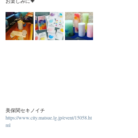
お楽しみに💗
美保関セキノイチ
https://
www.city.matsue.lg.jp/event/15058.ht
ml