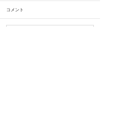
コメント
カエレルバショ
ヒーリングサロン kiyono
コメントを追加…
©2014 by empfangen-candle all rights
reserved.​