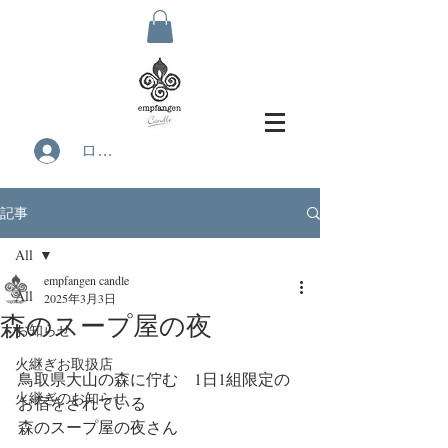
ログイン
記事
All
empfangen candle
All
2025年3月3日
森のスープ屋の夜
お知らせ
火継ぎお取扱店
鳥取県大山の森に佇む　1日1組限定の
火継ぎのお知らせ
お宿をされている
森のスープ屋の夜さん