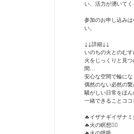
い、活力が湧いてく
参加のお申し込みは@ki
い。
↓↓詳細↓↓
いのちの火とのむすびwome
火をじっくりと見つ
間…
安心な空間で輪にな
偶然のない必然の繋
騒がしい日常をほん
一緒できることココロ
🔥イザナギイザナ
🔥火の瞑想🧘‍♀️
🔥火の呼吸