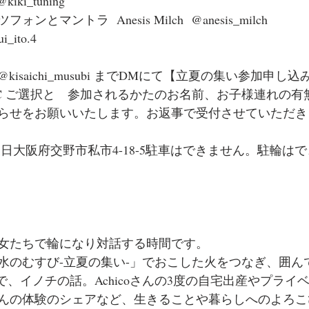
kiki_tuning 
マントラ  Anesis Milch  @anesis_milch 
ito.4
isaichi_musubi までDMにて【立夏の集い参加申し
C ご選択と　参加されるかたのお名前、お子様連れの有
らせをお願いいたします。お返事で受付させていただき
日大阪府交野市私市4-18-5駐車はできません。駐輪は
女たちで輪になり対話する時間です。
水のむすび-立夏の集い-」でおこした火をつなぎ、囲ん
イドで、イノチの話。Achicoさんの3度の自宅出産やプラ
んの体験のシェアなど、生きることや暮らしへのよろこ