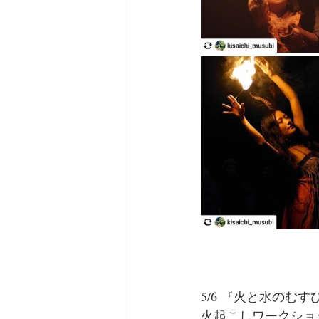
⁡5/6 『火と水のむ
⁡火起こしワークショ