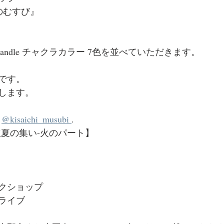
とのむすび』
candle チャクラカラー 7色を並べていただきます。⁡
です。
たします。
 
@kisaichi_musubi 
.
立夏の集い-火のパート】
ークショップ
グライブ