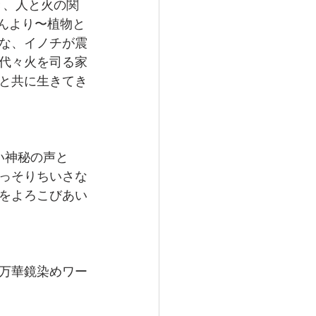
き、人と火の関
さんより〜植物と
な、イノチが震
代々火を司る家
と共に生きてき
い神秘の声と
っそりちいさな
をよろこびあい
の万華鏡染めワー