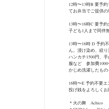
12時〜13時B 
てお弁当でご提供の場
13時〜16時C 要
子ども1人まで同伴無
13時〜16時 D 
ん。浸け染め、絞り
ハンカチ1500円、
服など　参加費100
かじめ洗濯したもの
16時〜E 予約不要
投げ銭をよろしくお
＊火の舞　Achico