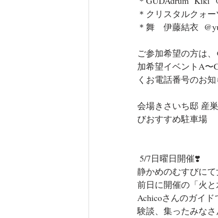
＊GUDAdrum  Kiki  @
＊クリスタルクォーツフォンと
＊舞　伊藤結衣  @yui_
ご参加希望の方は、@k
加希望イベントA〜
くお電話番号のお知
会場きさいち邸 産巣
びおすすめ駐車場
 5/7日曜日開催❣️
静かめのむすびにて
前日に開催の「火と
Achicoさんのガ
験談、集ったみなさ