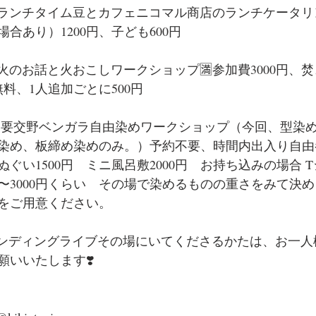
要予約ランチタイム豆とカフェニコマル商店のランチケータ
合あり）1200円、子ども600円
予約火のお話と火おこしワークショップ🈵参加費3000円、
料、1人追加ごとに500円
予約不要交野ベンガラ自由染めワークショップ（今回、型染
染め、板締め染めのみ。）予約不要、時間内出入り自由
手ぬぐい1500円　ミニ風呂敷2000円　お持ち込みの場合 
0〜3000円くらい　その場で染めるものの重さをみて決
をご用意ください。
エンディングライブその場にいてくださるかたは、お一人様
願いいたします❣️