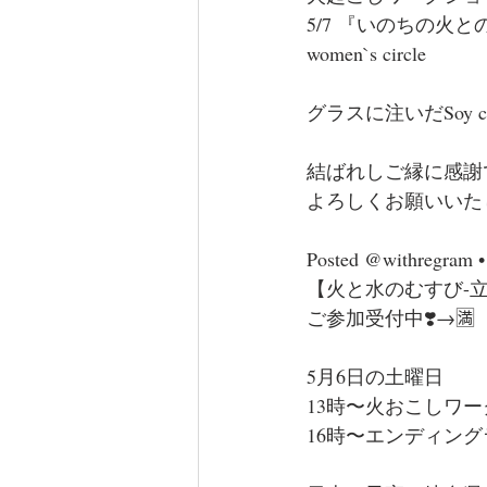
⁡5/7 『いのちの火
women`s circle ⁡
⁡グラスに注いだSoy 
結ばれしご縁に感謝
⁡よろしくお願いい
⁡⁡Posted @withregram •
【火と水のむすび-
ご参加受付中❣️→🈵
5月6日の土曜日
13時〜火おこしワ
16時〜エンディン