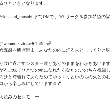
るひとときとなります。
saichi_musubi までDMで、5/7 サークル参加希望
n`s circle🔥✨🌺✨🌈
め五感を研ぎ澄ましあなたの内に灯る火とじっくりと味
り共に過ごすシスター達とありのままをわかちあいます
がるご縁でひとつの輪になれたあなたのいのちを祝福しま
のひと時離れてあらためてゆっくりといのちの火とのむ
から楽しみにしています☺️💕
ミ火産みのセレモニー