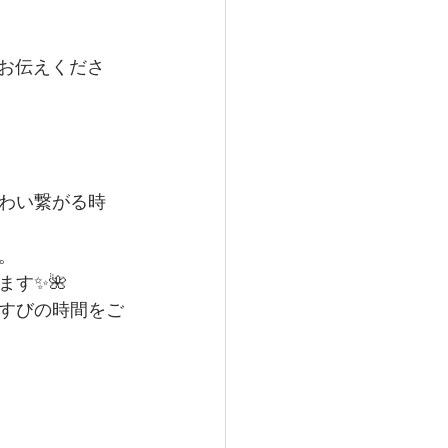
の旨お伝えくださ
わい繋がる時
。
す✨🌺
すびの時間をご