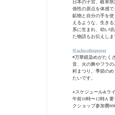
日本の子宮、岐阜県恵
係性の原点を体感で
鉱物と自分の手を使
えるような、生きる
系に生まれ、幼い頃
た物語もお伝えしま
@achicofireprayer
◉万華鏡染めがたく
音、火の舞やフラの
村まつり。季節のめ
たいです。
⭐︎スケジュール&ライ
午前10時〜12時
クショップ参加費60