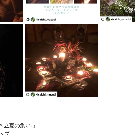
すび-立夏の集い-』
ップ