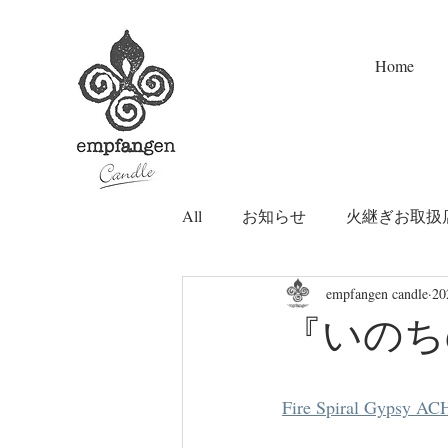
Home
All
お知らせ
火継ぎお取扱
empfangen candle
2
『いのちの火
Fire Spiral Gypsy A