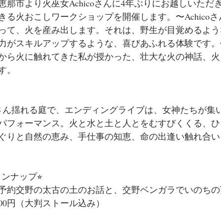
那市より火巫女Achicoさんに4年ぶりにお越しいただ
きる火おこしワークショップを開催します。〜Achico
って、火を産み出します。それは、野生が目覚めるよう
力がスキルアップするような、喜びあふれる体験です。
から火に触れてきた私が授かった、壮大な火の神話、火
す。
さん揺れる庭で、エンディングライブは、女神たちが集
パフォーマンス。火と水と土と人とをむすびくくる、ひ
ぐりと自然の恵み、手仕事の知恵、命の出逢い触れ合い
ンナップ⭐︎
A 要予約交野の太古の土のお話と、交野ベンガラでいのち
00円（大判ストール込み）